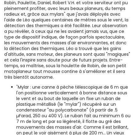
Robin, Paulette, Daniel, Robert V.H. et votre serviteur ont pu
pleinement profiter, avec leurs beaux planeurs, du temps
*
radieux et, grâce aux mylars
que j'avais déployés avec
l'aide de Léo quelques centaines de mètres sous le vent, la
détection des thermiques a été facilitée. Leur observation
a pu révéler, à ceux qui ne les avaient jamais vus, que ce
type de dispositif indique, de façon parfois spectaculaire,
les mouvements des masses d'air environnantes, et donc
la détection des thermiques. Léo a trouvé que les gains
d'altitude, sans moteur, des planeurs sont quasi "magiques"
et cela l'inspire sans doute pour de futurs projets. Entre-
temps, sa maîtrise, sous la houlette de Robin, de son petit
motoplaneur tout mousse contine à s'améliorer et il sera
très bientôt autonome.
*
Mylar : une canne à pèche télescopique de 6 m que
l'on positionne verticalement à bonne distance sous
le vent et au bout de laquelle on fixe un ruban de
plastique métallisé (le "mylar") récupéré sur un
condensateur "au polycarbonate" (à partir de .5
µFarad, 250 ou 400 V). Le ruban fait au minimum 6 ou
7 m de long et par sa légèreté, il flotte au gré des
mouvements des masses d'air. Comme il est brillant,
on peut le voir aisément à plus de 200 m... Un vieux