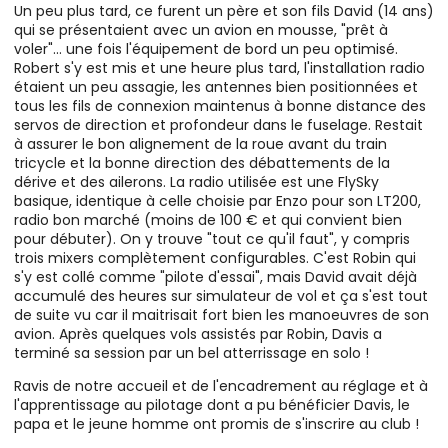
Un peu plus tard, ce furent un père et son fils David (14 ans)
qui se présentaient avec un avion en mousse, "prêt à
voler"... une fois l'équipement de bord un peu optimisé.
Robert s'y est mis et une heure plus tard, l'installation radio
étaient un peu assagie, les antennes bien positionnées et
tous les fils de connexion maintenus à bonne distance des
servos de direction et profondeur dans le fuselage. Restait
à assurer le bon alignement de la roue avant du train
tricycle et la bonne direction des débattements de la
dérive et des ailerons. La radio utilisée est une FlySky
basique, identique à celle choisie par Enzo pour son LT200,
radio bon marché (moins de 100 € et qui convient bien
pour débuter). On y trouve "tout ce qu'il faut", y compris
trois mixers complètement configurables. C'est Robin qui
s'y est collé comme "pilote d'essai", mais David avait déjà
accumulé des heures sur simulateur de vol et ça s'est tout
de suite vu car il maitrisait fort bien les manoeuvres de son
avion. Après quelques vols assistés par Robin, Davis a
terminé sa session par un bel atterrissage en solo !
Ravis de notre accueil et de l'encadrement au réglage et à
l'apprentissage au pilotage dont a pu bénéficier Davis, le
papa et le jeune homme ont promis de s'inscrire au club !