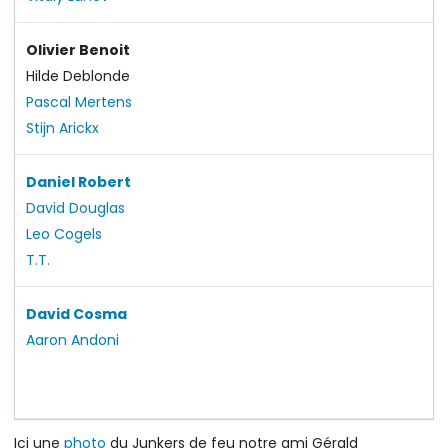
Olivier Benoit
Hilde Deblonde
Pascal Mertens
Stijn Arickx
Daniel Robert
David Douglas
Leo Cogels
T.T.
David Cosma
Aaron Andoni
Ici une
photo
du Junkers de feu notre ami Gérald