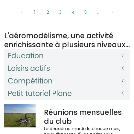
1
2
3
4
5
...
L'aéromodélisme, une activité
enrichissante à plusieurs niveaux...
Education
Loisirs actifs
Compétition
Petit tutoriel Plone
Réunions mensuelles
du club
Le deuxième mardi de chaque mois,