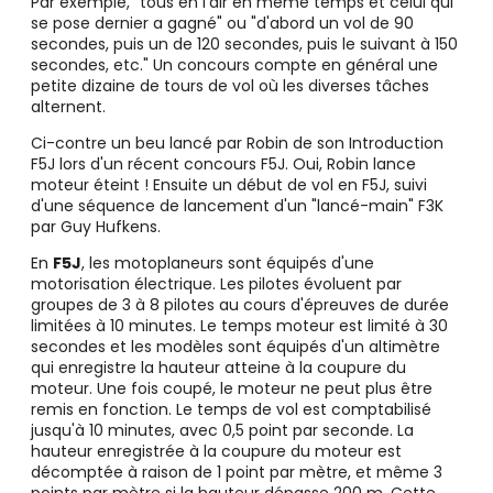
Par exemple, "tous en l'air en même temps et celui qui
se pose dernier a gagné" ou "d'abord un vol de 90
secondes, puis un de 120 secondes, puis le suivant à 150
secondes, etc." Un concours compte en général une
petite dizaine de tours de vol où les diverses tâches
alternent.
Ci-contre un beu lancé par Robin de son Introduction
F5J lors d'un récent concours F5J. Oui, Robin lance
moteur éteint ! Ensuite un début de vol en F5J, suivi
d'une séquence de lancement d'un "lancé-main" F3K
par Guy Hufkens.
En
F5J
, les motoplaneurs sont équipés d'une
motorisation électrique. Les pilotes évoluent par
groupes de 3 à 8 pilotes au cours d'épreuves de durée
limitées à 10 minutes. Le temps moteur est limité à 30
secondes et les modèles sont équipés d'un altimètre
qui enregistre la hauteur atteine à la coupure du
moteur. Une fois coupé, le moteur ne peut plus être
remis en fonction. Le temps de vol est comptabilisé
jusqu'à 10 minutes, avec 0,5 point par seconde. La
hauteur enregistrée à la coupure du moteur est
décomptée à raison de 1 point par mètre, et même 3