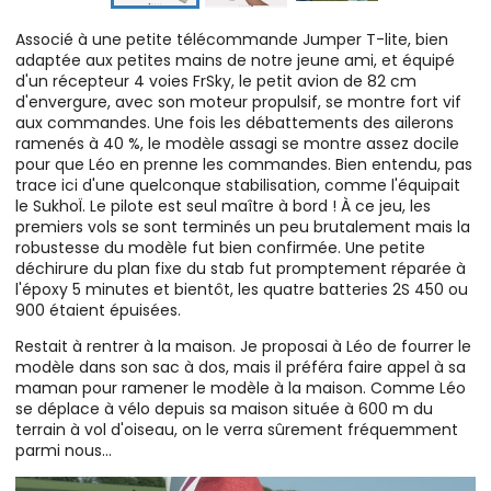
Associé à une petite télécommande Jumper T-lite, bien
adaptée aux petites mains de notre jeune ami, et équipé
d'un récepteur 4 voies FrSky, le petit avion de 82 cm
d'envergure, avec son moteur propulsif, se montre fort vif
aux commandes. Une fois les débattements des ailerons
ramenés à 40 %, le modèle assagi se montre assez docile
pour que Léo en prenne les commandes. Bien entendu, pas
trace ici d'une quelconque stabilisation, comme l'équipait
le SukhoÏ. Le pilote est seul maître à bord ! À ce jeu, les
premiers vols se sont terminés un peu brutalement mais la
robustesse du modèle fut bien confirmée. Une petite
déchirure du plan fixe du stab fut promptement réparée à
l'époxy 5 minutes et bientôt, les quatre batteries 2S 450 ou
900 étaient épuisées.
Restait à rentrer à la maison. Je proposai à Léo de fourrer le
modèle dans son sac à dos, mais il préféra faire appel à sa
maman pour ramener le modèle à la maison. Comme Léo
se déplace à vélo depuis sa maison située à 600 m du
terrain à vol d'oiseau, on le verra sûrement fréquemment
parmi nous...