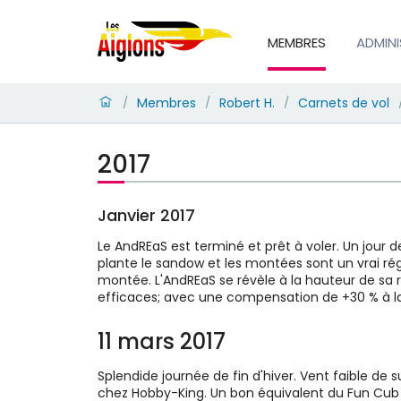
MEMBRES
ADMIN
Membres
Robert H.
Carnets de vol
/
/
/
2017
Janvier 2017
Le AndREaS est terminé et prêt à voler. Un jour de
plante le sandow et les montées sont un vrai rég
montée. L'AndREaS se révèle à la hauteur de sa r
efficaces; avec une compensation de +30 % à la 
11 mars 2017
Splendide journée de fin d'hiver. Vent faible de
chez Hobby-King. Un bon équivalent du Fun Cub d'