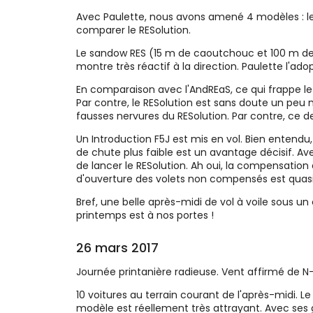
Avec Paulette, nous avons amené 4 modèles : les 
comparer le RESolution.
Le sandow RES (15 m de caoutchouc et 100 m de ny
montre très réactif à la direction. Paulette l'a
En comparaison avec l'AndREaS, ce qui frappe le p
Par contre, le RESolution est sans doute un peu 
fausses nervures du RESolution. Par contre, ce d
Un Introduction F5J est mis en vol. Bien entendu,
de chute plus faible est un avantage décisif. Av
de lancer le RESolution. Ah oui, la compensation 
d'ouverture des volets non compensés est quasi 
Bref, une belle après-midi de vol à voile sous u
printemps est à nos portes !
26 mars 2017
Journée printanière radieuse. Vent affirmé de N
10 voitures au terrain courant de l'après-midi. Le
modèle est réellement très attrayant. Avec ses g