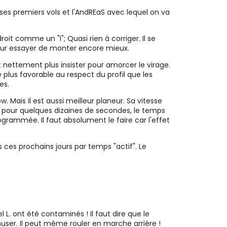
ses premiers vols et l'AndREaS avec lequel on va
t comme un "I"; Quasi rien à corriger. Il se
 pour essayer de monter encore mieux.
t nettement plus insister pour amorcer le virage.
plus favorable au respect du profil que les
es.
 Mais il est aussi meilleur planeur. Sa vitesse
ol pour quelques dizaines de secondes, le temps
ogrammée. Il faut absolument le faire car l'effet
 ces prochains jours par temps "actif". Le
l L. ont été contaminés ! Il faut dire que le
muser. Il peut même rouler en marche arrière !