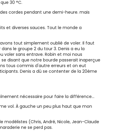
 que 30 °C.
plu des cordes pendant une demi-heure. mais
its et diverses sauces. Tout le monde a
avons tout simplement oublié de voler. Il faut
r dans le groupe 2 du tour 3. Denis a eu la
pu voler sans entrave. Robin et moi nous
n se disant que notre bourde passerait inaperçue
ns tous commis d'autre erreurs et on eut
rticipants. Denis a dû se contenter de la 20ème
nement nécessaire pour faire la différence...
 4ème vol. À gauche un peu plus haut que mon
de modélistes (Chris, André, Nicole, Jean-Claude
amaraderie ne se perd pas.