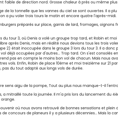
nt faible de direction nord. Grosse chaleur à près ou même plus
e de la tonnelle que les vannes du ciel se sont ouvertes. Il a 
 on a pu voler trois tours le matin et encore quatre l'après-midi.
burgers préparés sur place, garnis de lard, fromages, oignons fr
 du tour 3, où Denis a volé un groupe trop tard, et Robin et moi 
 libre après Denis, mais en réalité nous devions tous les trois vole
pe 2) était inoccupée dans le groupe 3 lors du tour 3. Il a donc 
vol déjà occupées par d'autres... Trop tard. On s'est consolés e
 prend pas en compte le moins bon vol de chacun. Mais nous avo
tres vols. Enfin, Robin de place 10ème et moi treizième sur 21 pa
, pas du tout adapté aux longs vols de durée.
re sens aigu de la pompe, Tout au plus nous manque-t-il l'entraî
, a mitraillé toute la journée. Il m'a pris lors du lancement du
n orange.
 souvenir où nous avons retrouvé de bonnes sensations et plein 
s de concours de planeurs il y a plusieurs décennies... Mais la c