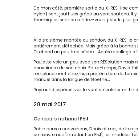
De mon côté, première sortie du X-RES. Il se c
nylon) sont joufflues grâce au vent soutenu. Il y
thermiques sont au rendez-vous, pour le plus gr
À la troisième montée au sandow du X-RES, le croc
entièrement détachée. Mais grâce à la bonne sta
Titebond un peu trop sèche... Après recollage à l'
Paulette vole un peu avec son RESolution mais r
convaincre de son choix. Entre-temps, David fai
remplacement chez lui, à portée d'arc du terrai
manuel dans la langue de Goethe...
Raymond espérait voir le vent se calmer en fin d
28 mai 2017
Concours national F5J
Robin nous a convaincus, Denis et moi, de le rej
en œuvre nos "Introduction F5J", les modèles tou