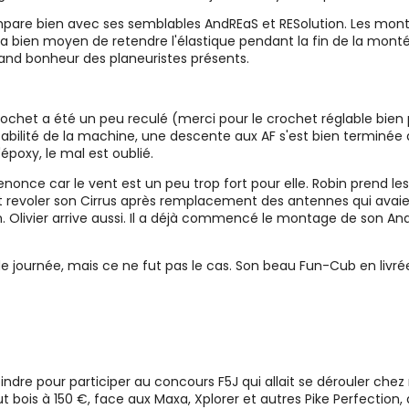
ompare bien avec ses semblables AndREaS et RESolution. Les mo
 a bien moyen de retendre l'élastique pendant la fin de la montée,
and bonheur des planeuristes présents.
het a été un peu reculé (merci pour le crochet réglable bien pensé
bilité de la machine, une descente aux AF s'est bien terminée d
époxy, le mal est oublié.
enonce car le vent est un peu trop fort pour elle. Robin prend
t revoler son Cirrus après remplacement des antennes qui avaie
n. Olivier arrive aussi. Il a déjà commencé le montage de son A
e journée, mais ce ne fut pas le cas. Son beau Fun-Cub en livrée
oindre pour participer au concours F5J qui allait se dérouler che
t bois à 150 €, face aux Maxa, Xplorer et autres Pike Perfectio