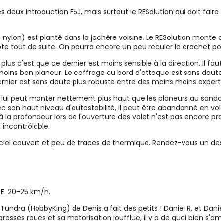
deux Introduction F5J, mais surtout le RESolution qui doit faire 
lon) est planté dans la jachère voisine. Le RESolution monte droi
dopte tout de suite. On pourra encore un peu reculer le crochet
lus c'est que ce dernier est moins sensible à la direction. Il fau
moins bon planeur. Le coffrage du bord d'attaque est sans doute 
ernier est sans doute plus robuste entre des mains moins expert
 lui peut monter nettement plus haut que les planeurs au sandow.
ec son haut niveau d'autostabilité, il peut être abandonné en v
à la profondeur lors de l'ouverture des volet n'est pas encore pr
incontrôlable.
n ciel couvert et peu de traces de thermique. Rendez-vous un des
-E. 20-25 km/h.
 Tundra (HobbyKing) de Denis a fait des petits ! Daniel R. et Danie
rosses roues et sa motorisation joufflue, il y a de quoi bien s'a