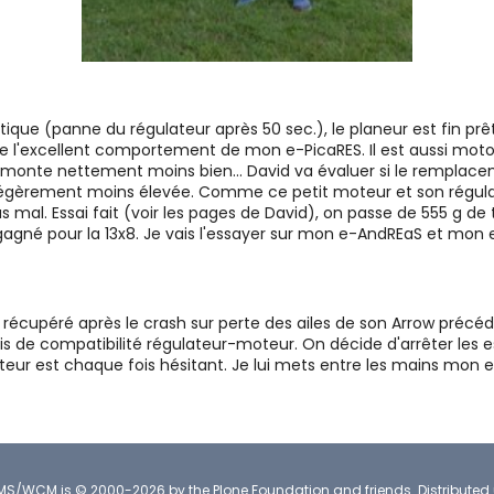
que (panne du régulateur après 50 sec.), le planeur est fin prêt.
me l'excellent comportement de mon e-PicaRES. Il est aussi moto
 monte nettement moins bien... David va évaluer si le remplacem
égèrement moins élevée. Comme ce petit moteur et son régul
mal. Essai fait (voir les pages de David), on passe de 555 g de t
t gagné pour la 13x8. Je vais l'essayer sur mon e-AndREaS et mon 
 récupéré après le crash sur perte des ailes de son Arrow précéde
cis de compatibilité régulateur-moteur. On décide d'arrêter les e
 est chaque fois hésitant. Je lui mets entre les mains mon e-P
CMS/WCM
is
©
2000-2026 by the
Plone Foundation
and friends.
Distributed