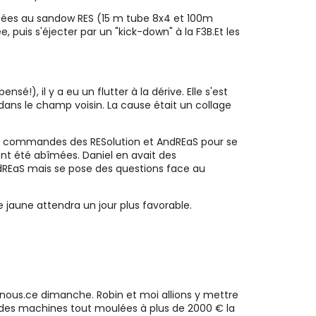
ntées au sandow RES (15 m tube 8x4 et 100m
 puis s'éjecter par un "kick-down" à la F3B.Et les
!), il y a eu un flutter à la dérive. Elle s'est
ans le champ voisin. La cause était un collage
 les commandes des RESolution et AndREaS pour se
nt été abîmées. Daniel en avait des
ndREaS mais se pose des questions face au
 jaune attendra un jour plus favorable.
z nous.ce dimanche. Robin et moi allions y mettre
n, des machines tout moulées à plus de 2000 € la