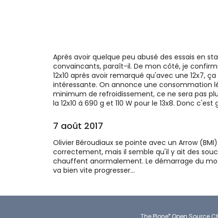
Après avoir quelque peu abusé des essais en stati
convaincants, paraît-il. De mon côté, je confir
12x10 après avoir remarqué qu'avec une 12x7, ça
intéressante. On annonce une consommation l
minimum de refroidissement, ce ne sera pas plus 
la 12x10 à 690 g et 110 W pour le 13x8. Donc c'es
7 août 2017
Olivier Béroudiaux se pointe avec un Arrow (BMI)
correctement, mais il semble qu'il y ait des sou
chauffent anormalement. Le démarrage du moteur
va bien vite progresser...
®
The
Plone
Open Source 