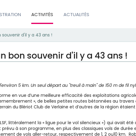
ISTRATION
ACTIVITÉS
ACTUALITÉS
souvenir d'il y a 43 ans !
 bon souvenir d'il y a 43 ans !
nviron 5 km. Un seul départ au "treuil à main" de 150 m de fil ny
me en vue d’une meilleure efficacité des exploitations agricoles,
remembrement », de belles petites routes bétonnées au travers
errain du Blériot Club de Verlaine et d’autres de la région étaie
 LSF, littéralement la « ligue pour le vol silencieux ») qui avait é
it prévu à son programme, en plus des classiques vols de durée en
issement de vols aller-retour, respectivement de 1, 2 ou10 km. 